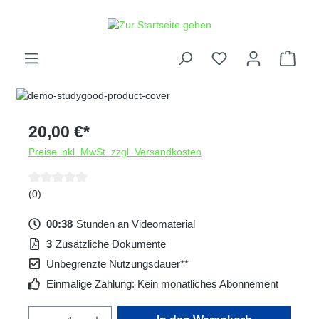
alt springen
20,00 €*
Preise inkl. MwSt. zzgl. Versandkosten
Durchschnittliche Bewertung von 0 von 5 Sternen
(0)
00:38
Stunden an Videomaterial
3
Zusätzliche Dokumente
Unbegrenzte Nutzungsdauer**
Einmalige Zahlung: Kein monatliches Abonnement
Produkt Anzahl: Gib den gewünschten Wert