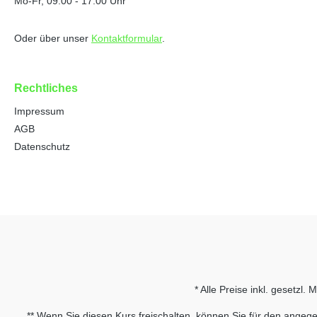
Mo-Fr, 09:00 - 17:00 Uhr
Oder über unser
Kontaktformular
.
Rechtliches
Impressum
AGB
Datenschutz
* Alle Preise inkl. gesetzl.
** Wenn Sie diesen Kurs freischalten, können Sie für den angege