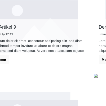
rtikel 9
Dem
. April 2021
Redakt
um dolor sit amet, consetetur sadipscing elitr, sed diam
Lore
rmod tempor invidunt ut labore et dolore magna
nonu
erat, sed diam voluptua. At vero eos et accusam et justo
aliq
es et ea rebum. Stet clita kasd gubergren, no sea
duo 
esen
Me
sanctus est Lorem ipsum dolor sit amet.
taki