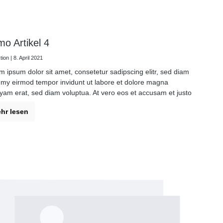
o Artikel 4
ion | 8. April 2021
m ipsum dolor sit amet, consetetur sadipscing elitr, sed diam
my eirmod tempor invidunt ut labore et dolore magna
uyam erat, sed diam voluptua. At vero eos et accusam et justo
dolores et ea rebum. Stet clita kasd gubergren, no sea
hr lesen
mata sanctus est Lorem ipsum dolor sit amet.