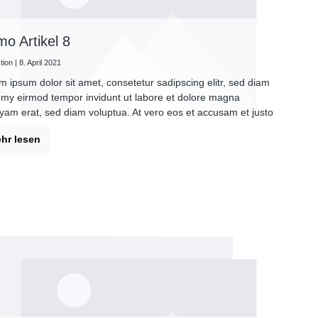
o Artikel 8
ion | 8. April 2021
m ipsum dolor sit amet, consetetur sadipscing elitr, sed diam
my eirmod tempor invidunt ut labore et dolore magna
uyam erat, sed diam voluptua. At vero eos et accusam et justo
dolores et ea rebum. Stet clita kasd gubergren, no sea
hr lesen
mata sanctus est Lorem ipsum dolor sit amet.