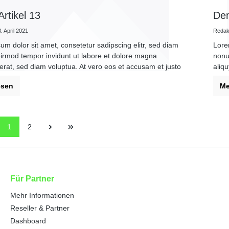
rtikel 13
Dem
. April 2021
Redakt
um dolor sit amet, consetetur sadipscing elitr, sed diam
Lore
rmod tempor invidunt ut labore et dolore magna
nonu
erat, sed diam voluptua. At vero eos et accusam et justo
aliq
es et ea rebum. Stet clita kasd gubergren, no sea
duo 
esen
Me
sanctus est Lorem ipsum dolor sit amet.
taki
1
2
Für Partner
Mehr Informationen
Reseller & Partner
Dashboard