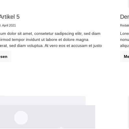
rtikel 5
Dem
. April 2021
Redakt
um dolor sit amet, consetetur sadipscing elitr, sed diam
Lore
rmod tempor invidunt ut labore et dolore magna
nonu
erat, sed diam voluptua. At vero eos et accusam et justo
aliq
es et ea rebum. Stet clita kasd gubergren, no sea
duo 
esen
Me
sanctus est Lorem ipsum dolor sit amet.
taki