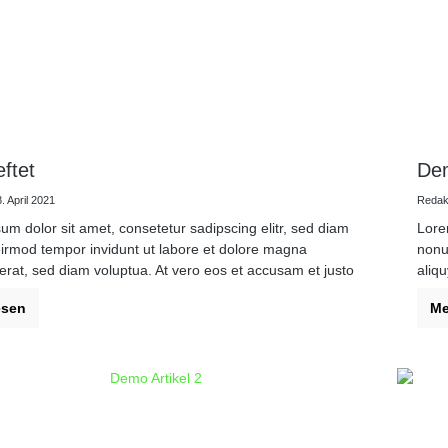
ftet
Dem
. April 2021
Redakt
um dolor sit amet, consetetur sadipscing elitr, sed diam
Lore
rmod tempor invidunt ut labore et dolore magna
nonu
erat, sed diam voluptua. At vero eos et accusam et justo
aliq
es et ea rebum. Stet clita kasd gubergren, no sea
duo 
esen
Me
sanctus est Lorem ipsum dolor sit amet.
taki