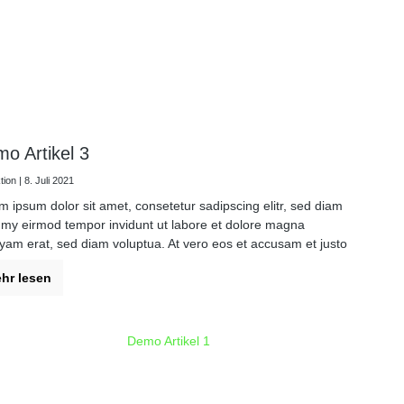
o Artikel 3
ion | 8. Juli 2021
m ipsum dolor sit amet, consetetur sadipscing elitr, sed diam
my eirmod tempor invidunt ut labore et dolore magna
uyam erat, sed diam voluptua. At vero eos et accusam et justo
dolores et ea rebum. Stet clita kasd gubergren, no sea
hr lesen
mata sanctus est Lorem ipsum dolor sit amet.